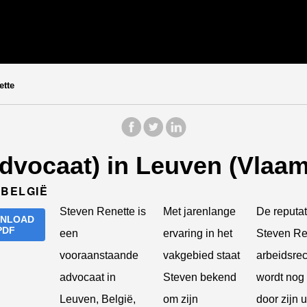
ette
Advocaat) in Leuven (Vlaa
 BELGIË
Steven Renette is
Met jarenlange
De reputat
NLOAD
PDF
een
ervaring in het
Steven Re
vooraanstaande
vakgebied staat
arbeidsre
advocaat in
Steven bekend
wordt nog 
Leuven, België,
om zijn
door zijn 