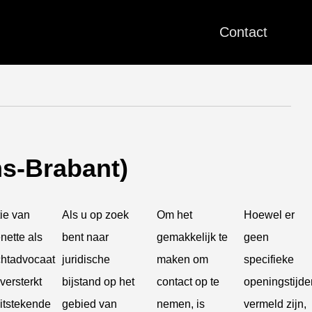
Contact
ms-Brabant)
ie van
Als u op zoek
Om het
Hoewel er
nette als
bent naar
gemakkelijk te
geen
chtadvocaat
juridische
maken om
specifieke
versterkt
bijstand op het
contact op te
openingstijde
uitstekende
gebied van
nemen, is
vermeld zijn,