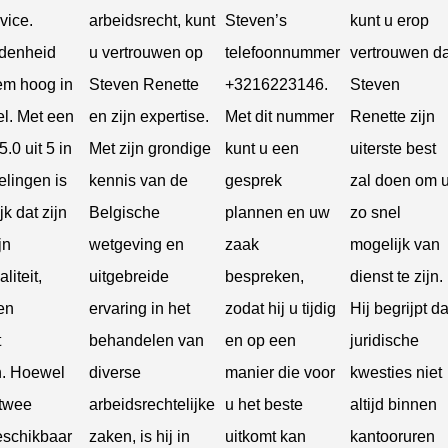
vice.
arbeidsrecht, kunt
Steven’s
kunt u erop
edenheid
u vertrouwen op
telefoonnummer
vertrouwen da
hem hoog in
Steven Renette
+3216223146.
Steven
l. Met een
en zijn expertise.
Met dit nummer
Renette zijn
.0 uit 5 in
Met zijn grondige
kunt u een
uiterste best
elingen is
kennis van de
gesprek
zal doen om 
jk dat zijn
Belgische
plannen en uw
zo snel
jn
wetgeving en
zaak
mogelijk van
liteit,
uitgebreide
bespreken,
dienst te zijn.
en
ervaring in het
zodat hij u tijdig
Hij begrijpt da
t
behandelen van
en op een
juridische
. Hoewel
diverse
manier die voor
kwesties niet
 twee
arbeidsrechtelijke
u het beste
altijd binnen
eschikbaar
zaken, is hij in
uitkomt kan
kantooruren