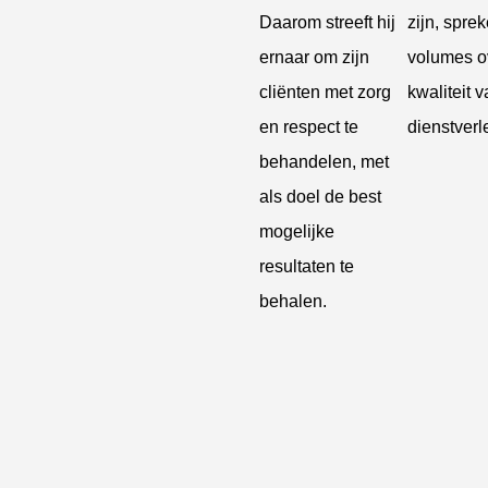
Daarom streeft hij
zijn, spre
ernaar om zijn
volumes o
cliënten met zorg
kwaliteit v
en respect te
dienstverl
behandelen, met
als doel de best
mogelijke
resultaten te
behalen.