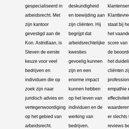
gespecialiseerd in
deskundigheid
klantenser
arbeidsrecht. Met
en toewijding aan
Klanttevr
zijn kantoor
zijn cliënten. Hij
staat bij 
gevestigd aan de
begrijpt dat
het vaande
Kon. Astridlaan, is
arbeidsrechtelijke
score van 5
Steven de eerste
kwesties
de beoord
keuze voor veel
gevoelig kunnen
het duideli
bedrijven en
zijn en een
cliënten zi
individuen die op
enorme impact
professiona
zoek zijn naar
kunnen hebben
empathie 
juridisch advies en
op het leven van
effectivitei
vertegenwoordiging
individuen en de
waarderen
op het gebied van
werking van
er slechts
arbeidsrecht.
bedrijven.
reviews b