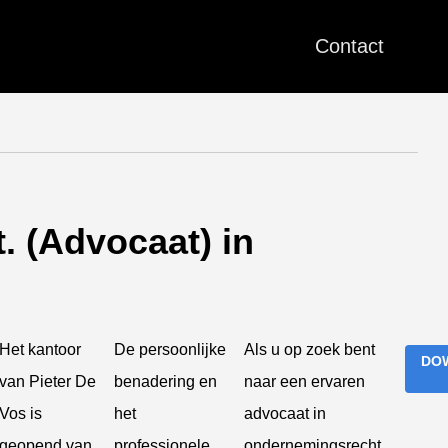
Contact
. (Advocaat) in
Het kantoor
De persoonlijke
Als u op zoek bent
DO
van Pieter De
benadering en
naar een ervaren
Vos is
het
advocaat in
geopend van
professionele
ondernemingsrecht