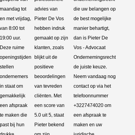
maandag tot
advies van
die uw belangen op
en met vrijdag,
Pieter De Vos
de best mogelijke
van 8:00 tot
hebben indruk
manier behartigt,
19:00 uur.
gemaakt op zijn
dan is Pieter De
Deze ruime
klanten, zoals
Vos - Advocaat
openingstijden
blijkt uit de
Ondernemingsrecht
stellen
positieve
de juiste keuze.
ondernemers
beoordelingen
Neem vandaag nog
in staat om
van tevreden
contact op via het
gemakkelijk
cliënten. Met
telefoonnummer
een afspraak
een score van
+3227474020 om
te maken die
5.0 uit 5, staat
een afspraak te
past bij hun
Pieter bekend
maken en uw
drukke
om zijn
juridische