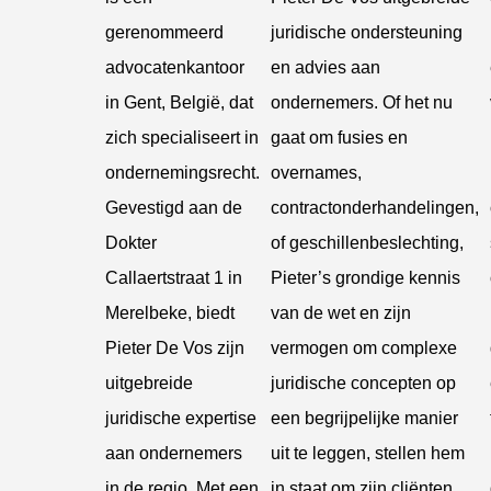
gerenommeerd
juridische ondersteuning
advocatenkantoor
en advies aan
in Gent, België, dat
ondernemers. Of het nu
zich specialiseert in
gaat om fusies en
ondernemingsrecht.
overnames,
Gevestigd aan de
contractonderhandelingen,
Dokter
of geschillenbeslechting,
Callaertstraat 1 in
Pieter’s grondige kennis
Merelbeke, biedt
van de wet en zijn
Pieter De Vos zijn
vermogen om complexe
uitgebreide
juridische concepten op
juridische expertise
een begrijpelijke manier
aan ondernemers
uit te leggen, stellen hem
in de regio. Met een
in staat om zijn cliënten