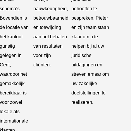
schema’s.
nauwkeurigheid,
behoeften te
Bovendien is
betrouwbaarheid
bespreken. Pieter
de locatie van
en toewijding
en zijn team staan
het kantoor
aan het behalen
klaar om u te
gunstig
van resultaten
helpen bij al uw
gelegen in
voor zijn
juridische
Gent,
cliënten.
uitdagingen en
waardoor het
streven ernaar om
gemakkelijk
uw zakelijke
bereikbaar is
doelstellingen te
voor zowel
realiseren.
lokale als
internationale
klanten.