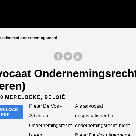
s advocaat ondernemingsrecht
dvocaat Ondernemingsrecht
eren)
0 MERELBEKE, BELGIË
Pieter De Vos -
Als advocaat
WNLOAD
PDF
Advocaat
gespecialiseerd in
Ondernemingsrecht
ondernemingsrecht, biedt
is een
Pieter De Vos uitgebreide