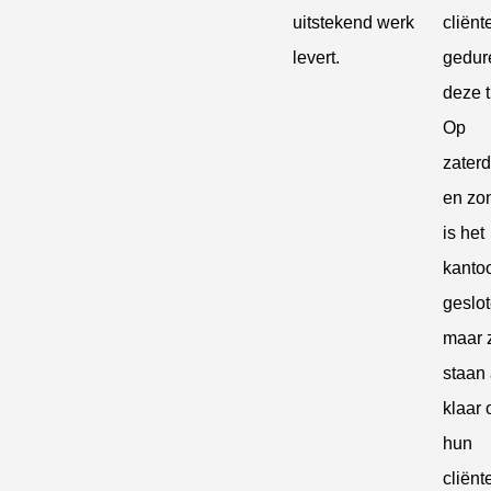
uitstekend werk
cliënt
levert.
gedur
deze t
Op
zater
en zo
is het
kanto
geslot
maar 
staan 
klaar
hun
cliënt