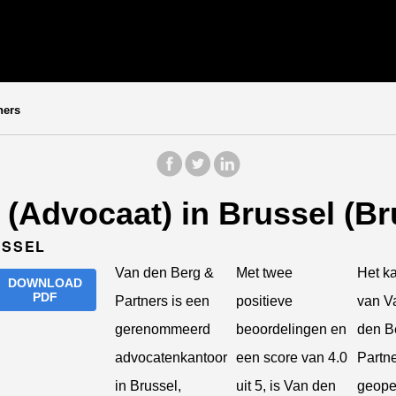
ners
(Advocaat) in Brussel (Br
USSEL
Van den Berg &
Met twee
Het k
DOWNLOAD
PDF
Partners is een
positieve
van V
gerenommeerd
beoordelingen en
den B
advocatenkantoor
een score van 4.0
Partne
in Brussel,
uit 5, is Van den
geop