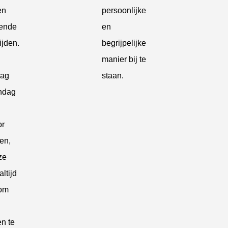
en
persoonlijke
ende
en
ijden.
begrijpelijke
manier bij te
dag
staan.
ndag
or
en,
ze
altijd
 om
en te