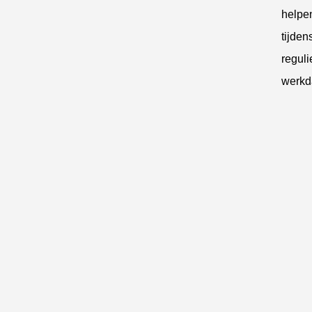
helpe
tijden
reguli
werkd