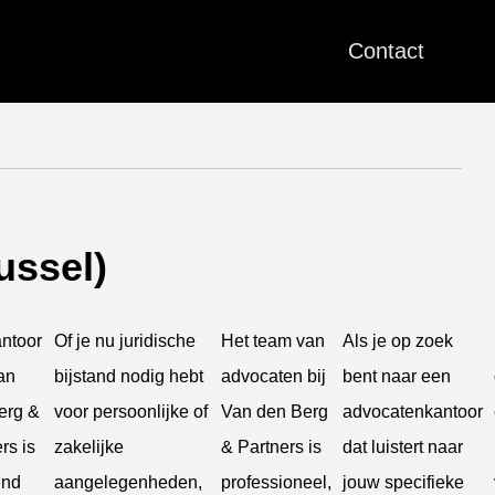
Contact
ussel)
antoor
Of je nu juridische
Het team van
Als je op zoek
an
bijstand nodig hebt
advocaten bij
bent naar een
erg &
voor persoonlijke of
Van den Berg
advocatenkantoor
rs is
zakelijke
& Partners is
dat luistert naar
end
aangelegenheden,
professioneel,
jouw specifieke