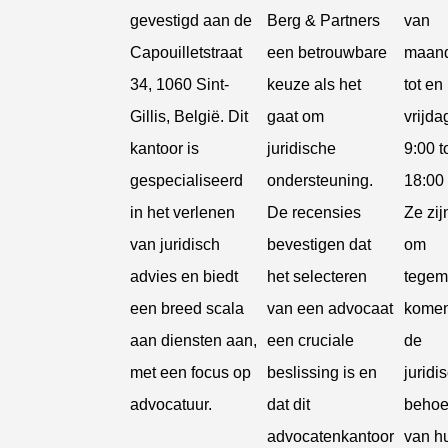
gevestigd aan de
Berg & Partners
van
Capouilletstraat
een betrouwbare
maan
34, 1060 Sint-
keuze als het
tot en
Gillis, België. Dit
gaat om
vrijda
kantoor is
juridische
9:00 t
gespecialiseerd
ondersteuning.
18:00 
in het verlenen
De recensies
Ze zij
van juridisch
bevestigen dat
om
advies en biedt
het selecteren
tegem
een breed scala
van een advocaat
komen
aan diensten aan,
een cruciale
de
met een focus op
beslissing is en
juridi
advocatuur.
dat dit
behoe
advocatenkantoor
van h