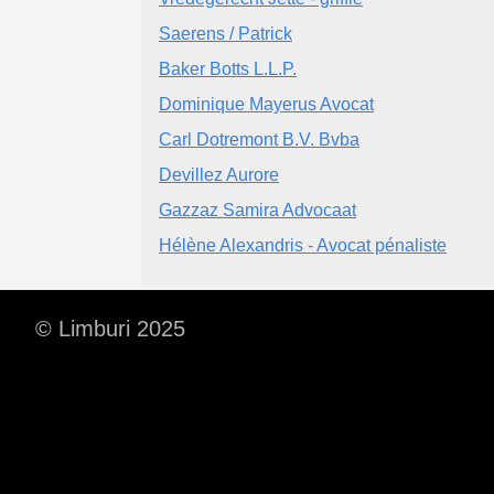
Saerens / Patrick
Baker Botts L.L.P.
Dominique Mayerus Avocat
Carl Dotremont B.V. Bvba
Devillez Aurore
Gazzaz Samira Advocaat
Hélène Alexandris - Avocat pénaliste
© Limburi 2025