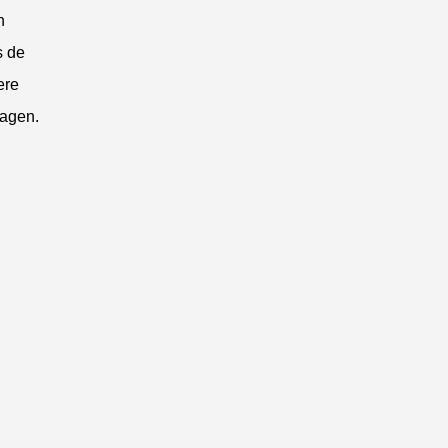
n
s de
ere
agen.