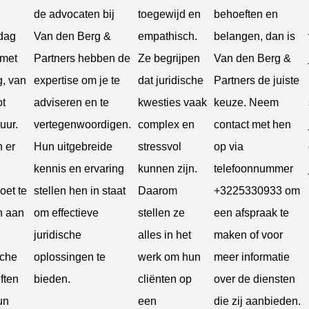
de advocaten bij
toegewijd en
behoeften en
dag
Van den Berg &
empathisch.
belangen, dan is
 met
Partners hebben de
Ze begrijpen
Van den Berg &
g, van
expertise om je te
dat juridische
Partners de juiste
ot
adviseren en te
kwesties vaak
keuze. Neem
uur.
vertegenwoordigen.
complex en
contact met hen
n er
Hun uitgebreide
stressvol
op via
kennis en ervaring
kunnen zijn.
telefoonnummer
oet te
stellen hen in staat
Daarom
+3225330933 om
 aan
om effectieve
stellen ze
een afspraak te
juridische
alles in het
maken of voor
sche
oplossingen te
werk om hun
meer informatie
ften
bieden.
cliënten op
over de diensten
un
een
die zij aanbieden.