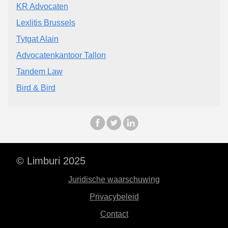
KR Advocaten
Lexlitis Brussels
Tytgat Alain
Advocatenkantoor Tallon
Tandem Law
Bird & Bird
© Limburi 2025
Juridische waarschuwing
Privacybeleid
Contact