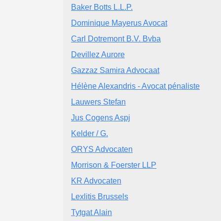
Baker Botts L.L.P.
Dominique Mayerus Avocat
Carl Dotremont B.V. Bvba
Devillez Aurore
Gazzaz Samira Advocaat
Hélène Alexandris - Avocat pénaliste
Lauwers Stefan
Jus Cogens Aspj
Kelder / G.
ORYS Advocaten
Morrison & Foerster LLP
KR Advocaten
Lexlitis Brussels
Tytgat Alain