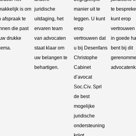
akkelijk is om
juridische
manier uit te
te bespreke
 afspraak te
uitdaging, het
leggen. U kunt
kunt erop
nnen die past
ervaren team
erop
vertrouwen 
 uw drukke
van advocaten
vertrouwen dat
in goede h
hema.
staat klaar om
u bij Desenfans
bent bij dit
uw belangen te
Christophe
gerenomme
behartigen.
Cabinet
advocatenk
d’avocat
Soc.Civ. Sprl
de best
mogelijke
juridische
ondersteuning
krijgt.