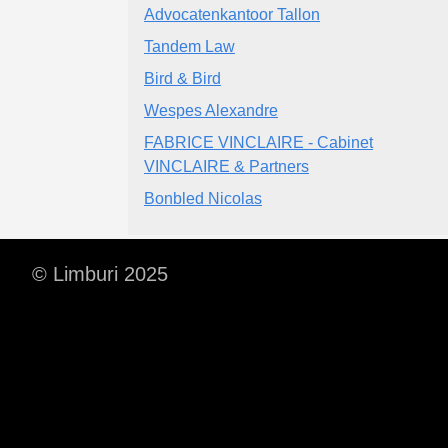
Advocatenkantoor Tallon
Tandem Law
Bird & Bird
Wespes Alexandre
FABRICE VINCLAIRE - Cabinet
VINCLAIRE & Partners
Bonbled Nicolas
© Limburi 2025