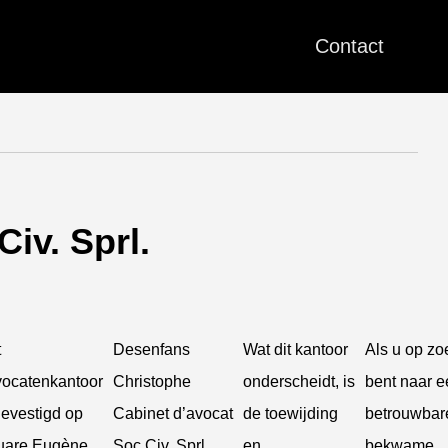
Contact
iv. Sprl.
t
Desenfans
Wat dit kantoor
Als u op zo
ocatenkantoor
Christophe
onderscheidt, is
bent naar e
gevestigd op
Cabinet d’avocat
de toewijding
betrouwbar
uare Eugène
Soc.Civ. Sprl
en
bekwame