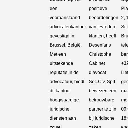
een
positieve
Pla
vooraanstaand
beoordelingen
2, 
advocatenkantoor
van tevreden
Sc
gevestigd in
klanten, heeft
Bru
Brussel, België.
Desenfans
tel
Met een
Christophe
ber
uitstekende
Cabinet
+3
reputatie in de
d’avocat
Het
advocatuur, biedt
Soc.Civ. Sprl
ge
dit kantoor
bewezen een
maa
hoogwaardige
betrouwbare
met
juridische
partner te zijn
09:
diensten aan
bij juridische
18:
zowel
zaken.
waa