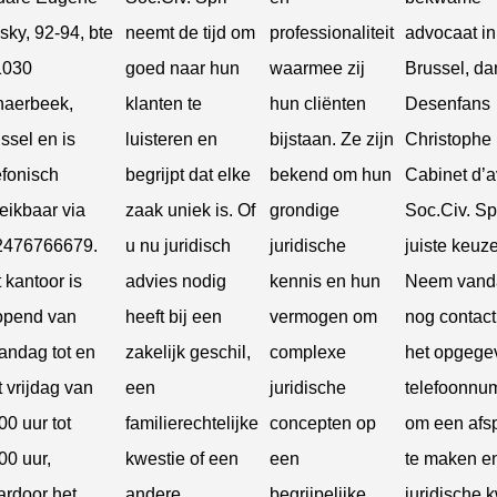
sky, 92-94, bte
neemt de tijd om
professionaliteit
advocaat in
1030
goed naar hun
waarmee zij
Brussel, da
haerbeek,
klanten te
hun cliënten
Desenfans
ssel en is
luisteren en
bijstaan. Ze zijn
Christophe
efonisch
begrijpt dat elke
bekend om hun
Cabinet d’a
eikbaar via
zaak uniek is. Of
grondige
Soc.Civ. Sp
2476766679.
u nu juridisch
juridische
juiste keuze
 kantoor is
advies nodig
kennis en hun
Neem vand
opend van
heeft bij een
vermogen om
nog contact
ndag tot en
zakelijk geschil,
complexe
het opgege
 vrijdag van
een
juridische
telefoonnu
00 uur tot
familierechtelijke
concepten op
om een afs
00 uur,
kwestie of een
een
te maken e
rdoor het
andere
begrijpelijke
juridische 