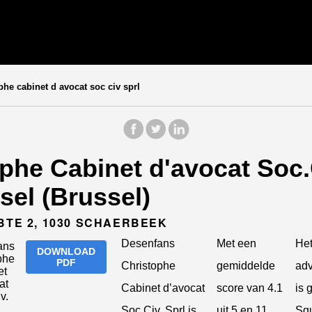
he cabinet d avocat soc civ sprl
he Cabinet d'avocat Soc.C
sel (Brussel)
BTE 2, 1030 SCHAERBEEK
Desenfans
Met een
He
DOWNLOAD
PDF
Christophe
gemiddelde
adv
Cabinet d’avocat
score van 4.1
is 
Soc.Civ. Sprl is
uit 5 en 11
Sq