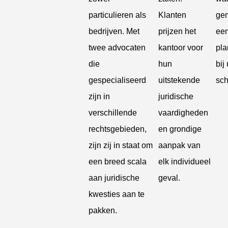
particulieren als
Klanten
gem
bedrijven. Met
prijzen het
een
twee advocaten
kantoor voor
pla
die
hun
bij
gespecialiseerd
uitstekende
sc
zijn in
juridische
verschillende
vaardigheden
rechtsgebieden,
en grondige
zijn zij in staat om
aanpak van
een breed scala
elk individueel
aan juridische
geval.
kwesties aan te
pakken.