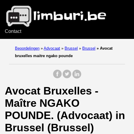
Contact
Beoordelingen
»
Advocaat
»
Brussel
»
Brussel
»
Avocat
bruxelles maitre ngako pounde
Avocat Bruxelles -
Maître NGAKO
POUNDE. (Advocaat) in
Brussel (Brussel)