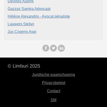
Devillez Aurore
Gazzaz Samira Advocaat
Hélène Alexandris - Avocat pénaliste
Lauwers Stefan
Jus Cogens Aspj
© Limburi 2025
Juridische waarschuwing
Privacybeleid
Contact
SM