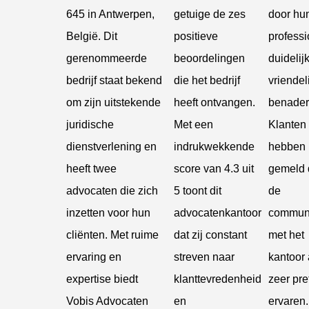
645 in Antwerpen,
getuige de zes
door hu
België. Dit
positieve
professi
gerenommeerde
beoordelingen
duidelij
bedrijf staat bekend
die het bedrijf
vriendel
om zijn uitstekende
heeft ontvangen.
benader
juridische
Met een
Klanten
dienstverlening en
indrukwekkende
hebben
heeft twee
score van 4.3 uit
gemeld d
advocaten die zich
5 toont dit
de
inzetten voor hun
advocatenkantoor
communi
cliënten. Met ruime
dat zij constant
met het
ervaring en
streven naar
kantoor 
expertise biedt
klanttevredenheid
zeer pre
Vobis Advocaten
en
ervaren