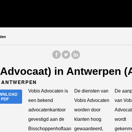
ten
(Advocaat) in Antwerpen 
0 ANTWERPEN
Vobis Advocaten is
De diensten van
De aan
WNLOAD
PDF
een bekend
Vobis Advocaten
van Vob
advocatenkantoor
worden door
Advoca
gevestigd aan de
klanten hoog
wordt
Bisschoppenhoflaan
gewaardeerd,
gekenme