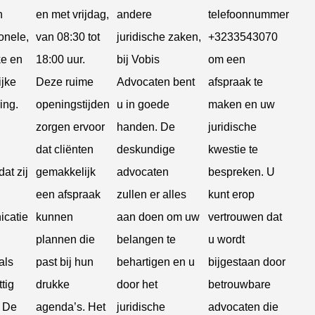
n
en met vrijdag,
andere
telefoonnummer
onele,
van 08:30 tot
juridische zaken,
+3233543070
ke en
18:00 uur.
bij Vobis
om een
ijke
Deze ruime
Advocaten bent
afspraak te
ing.
openingstijden
u in goede
maken en uw
zorgen ervoor
handen. De
juridische
dat cliënten
deskundige
kwestie te
at zij
gemakkelijk
advocaten
bespreken. U
een afspraak
zullen er alles
kunt erop
catie
kunnen
aan doen om uw
vertrouwen dat
plannen die
belangen te
u wordt
als
past bij hun
behartigen en u
bijgestaan door
ttig
drukke
door het
betrouwbare
. De
agenda’s. Het
juridische
advocaten die