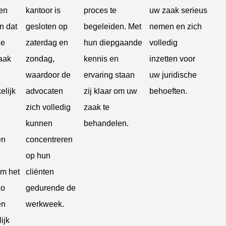
en
kantoor is
proces te
uw zaak serieus
n dat
gesloten op
begeleiden. Met
nemen en zich
he
zaterdag en
hun diepgaande
volledig
aak
zondag,
kennis en
inzetten voor
waardoor de
ervaring staan
uw juridische
elijk
advocaten
zij klaar om uw
behoeften.
zich volledig
zaak te
kunnen
behandelen.
en
concentreren
op hun
om het
cliënten
zo
gedurende de
en
werkweek.
ijk