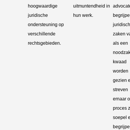
hoogwaardige
uitmuntendheid in
advocat
juridische
hun werk.
begrijpe
ondersteuning op
juridisc
verschillende
zaken v
rechtsgebieden.
als een
noodzak
kwaad
worden
gezien 
streven
ernaar 
proces 
soepel 
begrijpel