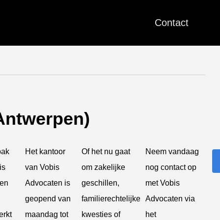
Contact
(Antwerpen)
pak
Het kantoor
Of het nu gaat
Neem vandaag
is
van Vobis
om zakelijke
nog contact op
ten
Advocaten is
geschillen,
met Vobis
geopend van
familierechtelijke
Advocaten via
rkt
maandag tot
kwesties of
het