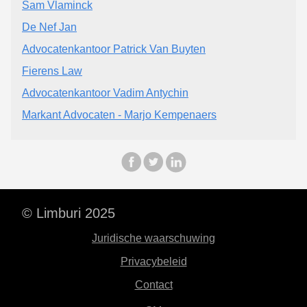
Sam Vlaminck
De Nef Jan
Advocatenkantoor Patrick Van Buyten
Fierens Law
Advocatenkantoor Vadim Antychin
Markant Advocaten - Marjo Kempenaers
© Limburi 2025
Juridische waarschuwing
Privacybeleid
Contact